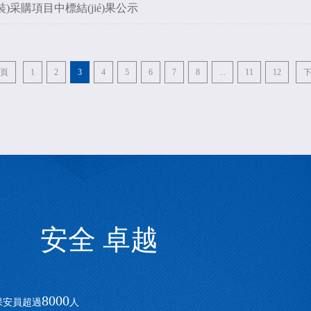
采購項目中標結(jié)果公示
頁
1
2
3
4
5
6
7
8
...
11
12
安全 卓越
8000
 保安員超過
人