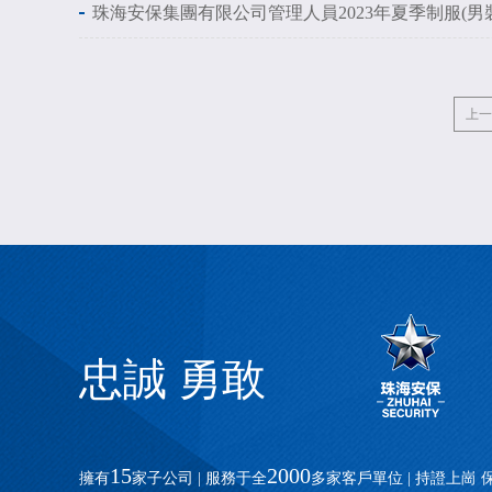
珠海安保集團有限公司管理人員2023年夏季制服(男裝)
上一
忠誠 勇敢
15
2000
擁有
家子公司 | 服務于全
多家客戶單位 | 持證上崗