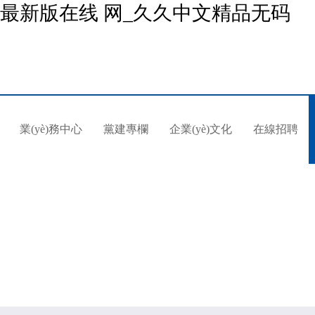
堂最新版在线 网_久久中文精品无码
業(yè)務中心
黨建專欄
企業(yè)文化
在線招聘