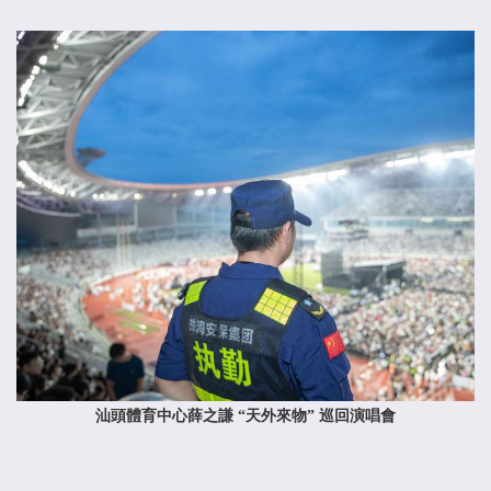
汕頭體育中心薛之謙 “天外來物” 巡回演唱會