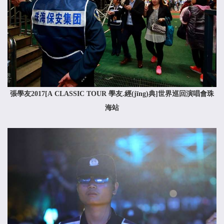
張學友2017[A CLASSIC TOUR 學友.經(jīng)典]世界巡回演唱會珠
海站