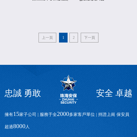
上一頁
1
2
下一頁
忠誠 勇敢
安全 卓越
15
2000
擁有
家子公司 | 服務于全
多家客戶單位 | 持證上崗 保安員
8000
超過
人