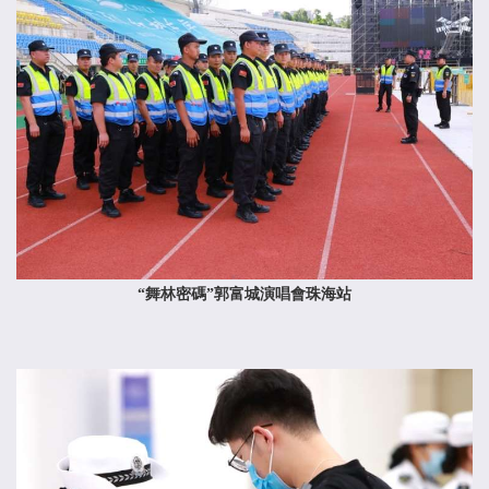
“舞林密碼”郭富城演唱會珠海站