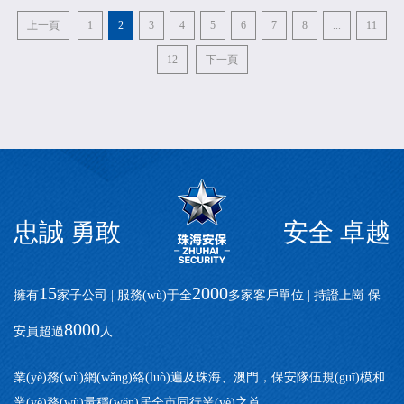
上一頁
1
2
3
4
5
6
7
8
...
11
12
下一頁
忠誠 勇敢
安全 卓越
15
2000
擁有
家子公司 | 服務(wù)于全
多家客戶單位 | 持證上崗 保
8000
安員超過
人
業(yè)務(wù)網(wǎng)絡(luò)遍及珠海、澳門，保安隊伍規(guī)模和
業(yè)務(wù)量穩(wěn)居全市同行業(yè)之首