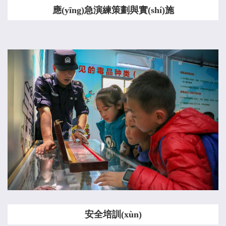
應(yīng)急演練策劃與實(shí)施
安全培訓(xùn)