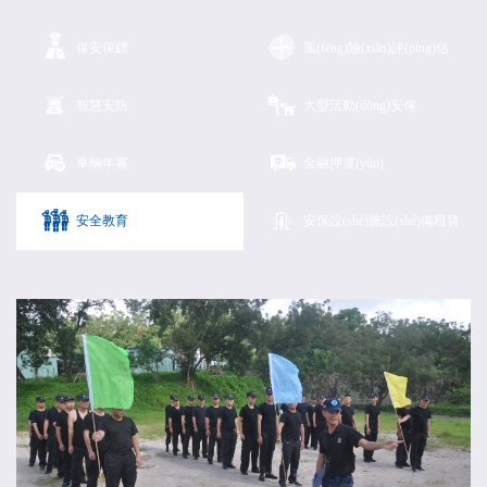


保安保鏢
風(fēng)險(xiǎn)評(píng)估


智慧安防
大型活動(dòng)安保
󦀁

車輛年審
金融押運(yùn)
󦁡

安全教育
安保設(shè)施設(shè)備租賃