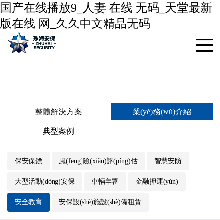
国产在线播放9_人妻 在线 无码_天堂最新
版在线 网_久久中文精品无码
整體解決方案
業(yè)務(wù)介紹
典型案例
保安保鏢
風(fēng)險(xiǎn)評(píng)估
智慧安防
大型活動(dòng)安保
車輛年審
金融押運(yùn)
安全教育
安保設(shè)施設(shè)備租賃