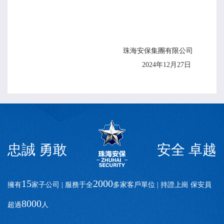
珠海
安保
集團有限公司
20
2
4
年
12
月
27
日
忠誠 勇敢
安全 卓越
15
2000
擁有
家子公司 | 服務于全
多家客戶單位 | 持證上崗 保安員
8000
超過
人