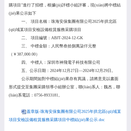
購項目
”
進行了招標，根據(jù)評標小組評審，現(xiàn)將中標結
(jié)果公示如下
一、
項目名稱：
珠海安保集團有限公司2025年拱北區
(qū)域某項目安檢設備租賃服務采購項目
二、
項目編號：
ABJT-2024-12-GK
三、
中標
金額：
人民幣叁拾捌萬柒仟元整
（
￥
387,000.00）
四、
中標人
：
深圳市神飛電子科技有限公司
五
、公示日期
：
20
24
年
12
月
27
日—202
4
年
12
月
29
日。
公示期間如對中標結(jié)果存有異議，請將意見以書面
形式提交至集團
采購
領導小組辦公室，聯(lián)系人：
魏杰
，聯
(lián)系電話：0756-8933
181
。
蓋章版-珠海安保集團有限公司2025年拱北區(qū)域某
項目安檢設備租賃服務采購項目中標結(jié)果公示.doc