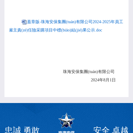
蓋章版-珠海安保集團(tuán)有限公司2024-2025年員工
雇主責(zé)任險采購項目中標(biāo)結(jié)果公示.doc
珠海
安保
集團(tuán)有限公司
20
2
4
年
8
月
1
日
忠誠 勇敢
安全 卓越