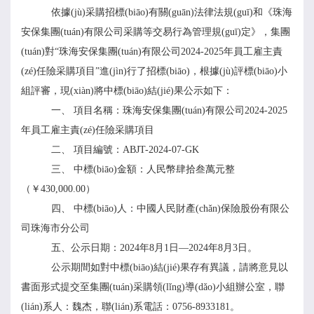
依據(jù)采購招標(biāo)有關(guān)法律法規(guī)和
《珠海
安保
集團(tuán)有限公司采購等交易行為管理規(guī)定》
，集團
(tuán)
對
“
珠海安保集團(tuán)有限公司
2024-2025年員工雇主責
(zé)任險采購項目
”
進(jìn)行了招標(biāo)，根據(jù)評標(biāo)小
組評審，現(xiàn)將中標(biāo)結(jié)果公示如下：
一、
項目名稱：
珠海安保集團(tuán)有限公司2024-2025
年員工雇主責(zé)任險采購項目
二、
項目編號：
ABJT-2024-07-GK
三、
中標(biāo)金額
：人民幣肆拾叁萬元整
（
￥
430,000.00）
四、
中標(biāo)人
：中國人民財產(chǎn)保險股份有限公
司珠海市分公司
五
、公示日期
：
20
2
4
年
8
月
1
日—20
24
年
8
月
3
日。
公示期間如對中標(biāo)結(jié)果存有異議，請將意見以
書面形式提交至集團(tuán)
采購
領(lǐng)導(dǎo)小組辦公室，聯
(lián)系人：
魏杰
，聯(lián)系電話：0756-8933
181
。